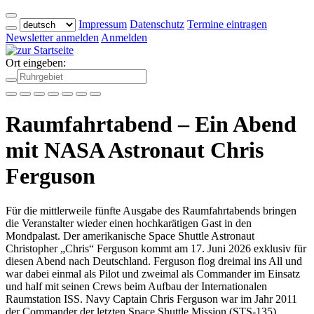
Impressum
Datenschutz
Termine eintragen
Newsletter anmelden
Anmelden
Ort eingeben:
Raumfahrtabend – Ein Abend
mit NASA Astronaut Chris
Ferguson
Für die mittlerweile fünfte Ausgabe des Raumfahrtabends bringen
die Veranstalter wieder einen hochkarätigen Gast in den
Mondpalast. Der amerikanische Space Shuttle Astronaut
Christopher „Chris“ Ferguson kommt am 17. Juni 2026 exklusiv für
diesen Abend nach Deutschland. Ferguson flog dreimal ins All und
war dabei einmal als Pilot und zweimal als Commander im Einsatz
und half mit seinen Crews beim Aufbau der Internationalen
Raumstation ISS. Navy Captain Chris Ferguson war im Jahr 2011
der Commander der letzten Space Shuttle Mission (STS-135).