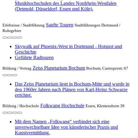
Musikhochschulen des Landes Nordrhein-Westfalen
(Detmold, Düsseldorf, Essen und Köln).
Sanfte Touren
Erlebnisse /
Stadtführung
Stadtführungen Dortmund /
Ruhrgebiet
Skywalk auf Phoenix-West in Dortmund - Hotspot und
Geschichte
Geführte Radtouren
Zeiss Planetarium Bochum
Bildung /
Vortrag
Bochum, Castroperstr. 67
Das Zeiss Planetarium liegt in Bochum-Mitte und wurde in
den 1960er Jahren nach Plänen von Karl-Heinz Schwarze
errichtet.
Folkwang Hochschule
Bildung /
Hochschule
Essen, Klemensborn 39
Mit dem Namen „Folkwang“ verbindet sich eine
unverwechselbare Idee von künstlerischer Praxis und
Kunstvermittlung.