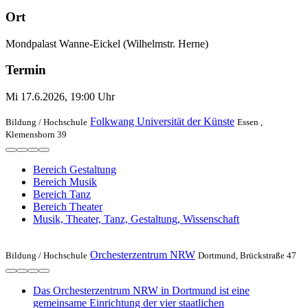
Ort
Mondpalast Wanne-Eickel (Wilhelmstr. Herne)
Termin
Mi 17.6.2026, 19:00 Uhr
Folkwang Universität der Künste
Bildung /
Hochschule
Essen ,
Klemensborn 39
Bereich Gestaltung
Bereich Musik
Bereich Tanz
Bereich Theater
Musik, Theater, Tanz, Gestaltung, Wissenschaft
Orchesterzentrum NRW
Bildung /
Hochschule
Dortmund, Brückstraße 47
Das Orchesterzentrum NRW in Dortmund ist eine
gemeinsame Einrichtung der vier staatlichen