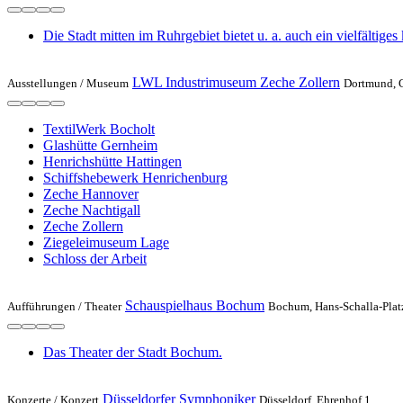
Die Stadt mitten im Ruhrgebiet bietet u. a. auch ein vielfältiges
LWL Industrimuseum Zeche Zollern
Ausstellungen /
Museum
Dortmund, 
TextilWerk Bocholt
Glashütte Gernheim
Henrichshütte Hattingen
Schiffshebewerk Henrichenburg
Zeche Hannover
Zeche Nachtigall
Zeche Zollern
Ziegeleimuseum Lage
Schloss der Arbeit
Schauspielhaus Bochum
Aufführungen /
Theater
Bochum, Hans-Schalla-Plat
Das Theater der Stadt Bochum.
Düsseldorfer Symphoniker
Konzerte /
Konzert
Düsseldorf, Ehrenhof 1