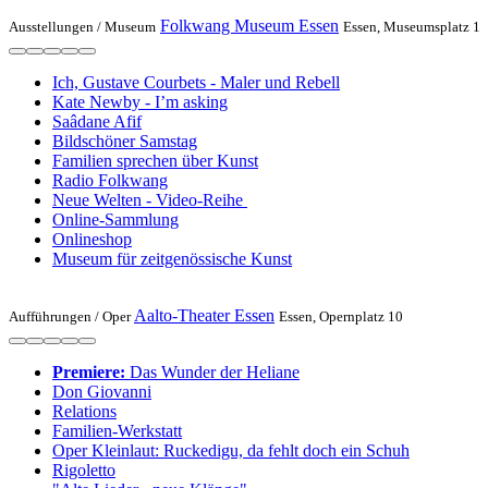
Folkwang Museum Essen
Ausstellungen /
Museum
Essen, Museumsplatz 1
Ich, Gustave Courbets - Maler und Rebell
Kate Newby - I’m asking
Saâdane Afif
Bildschöner Samstag
Familien sprechen über Kunst
Radio Folkwang
Neue Welten - Video-Reihe
Online-Sammlung
Onlineshop
Museum für zeitgenössische Kunst
Aalto-Theater Essen
Aufführungen /
Oper
Essen, Opernplatz 10
Premiere:
Das Wunder der Heliane
Don Gio­vanni
Relations
Familien-Werkstatt
Oper Kleinlaut: Ruckedigu, da fehlt doch ein Schuh
Rigo­letto