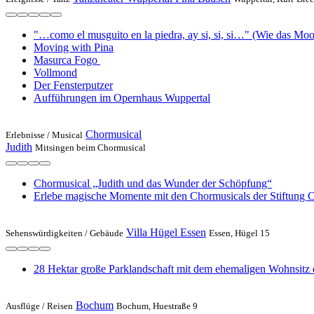
"…como el musguito en la piedra, ay si, si, si…" (Wie das Mo
Moving with Pina
Masurca Fogo
Vollmond
Der Fensterputzer
Aufführungen im Opernhaus Wuppertal
Chormusical
Erlebnisse /
Musical
Judith
Mitsingen beim Chormusical
Chormusical „Judith und das Wunder der Schöpfung“
Erlebe magische Momente mit den Chormusicals der Stiftung C
Villa Hügel Essen
Sehenswürdigkeiten /
Gebäude
Essen, Hügel 15
28 Hektar große Parklandschaft mit dem ehemaligen Wohnsitz d
Bochum
Ausflüge /
Reisen
Bochum, Huestraße 9