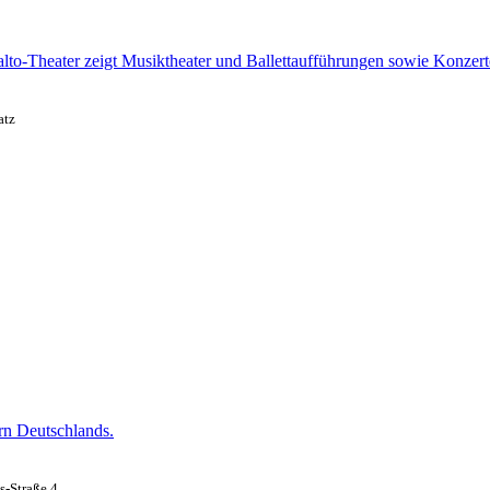
lto-Theater zeigt Musiktheater und Ballettaufführungen sowie Konzert
atz
rn Deutschlands.
s-Straße 4