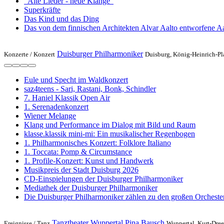
"Alte Lieder - neue Klänge"
Superkräfte
Das Kind und das Ding
Das von dem finnischen Architekten Alvar Aalto entworfene Aa
Duisburger Philharmoniker
Konzerte /
Konzert
Duisburg, König-Heinrich-Pl
Eule und Specht im Waldkonzert
saz4teens - Sari, Rastani, Bonk, Schindler
7. Haniel Klassik Open Air
1. Serenadenkonzert
Wiener Melange
Klang und Performance im Dialog mit Bild und Raum
klasse.klassik mini-mi: Ein musikalischer Regenbogen
1. Philharmonisches Konzert: Folklore Italiano
1. Toccata: Pomp & Circumstance
1. Profile-Konzert: Kunst und Handwerk
Musikpreis der Stadt Duisburg 2026
CD-Einspielungen der Duisburger Philharmoniker
Mediathek der Duisburger Philharmoniker
Die Duisburger Philharmoniker zählen zu den großen Orcheste
Tanztheater Wuppertal Pina Bausch
Ereignisse /
Tanz
Wuppertal, Kurt-Dree