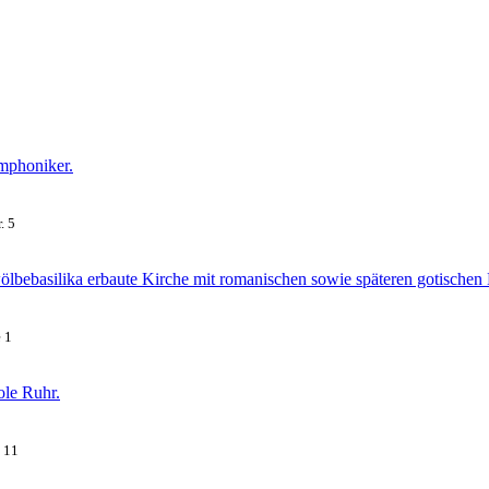
ymphoniker.
. 5
ölbebasilika erbaute Kirche mit romanischen sowie späteren gotischen
 1
ole Ruhr.
. 11