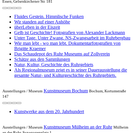
Essen, Gelsenkirchener Str. 181
Fluides Gestein. Himmlische Funken
Wir standen auf einer Anhöhe
überLeben in der Eiszeit
Gelb ist Geschichte! Fotografien von Alexander Lackmann
Unter Tage. Unter Zwang. NS-Zwangs­ar­beit im Ruhrbergbau
Wie man lebt - wo man lebt. Do­ku­men­tar­fo­to­gra­fi­en von
Brigitte Kraemer
Das Schaudepot des Ruhr Museums auf Zollverein
Schätze aus den Sammlungen
Natur, Kultur, Geschichte des Ruhrgebiets
Als Regionalmuseum zeigt es in seiner Dauerausstellung die
gesamte Natur- und Kulturgeschichte des Ruhrgebiets.
Kunstmuseum Bochum
Ausstellungen /
Museum
Bochum, Kortumstraße
147
Kunstwerke aus dem 20. Jahrhundert
Kunstmuseum Mülheim an der Ruhr
Ausstellungen /
Museum
Mülheim
an der Ruhr, Synagogenplatz 1