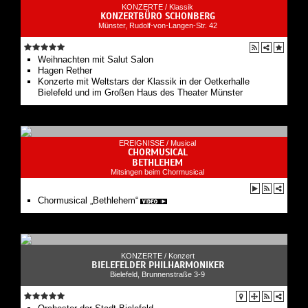
KONZERTE /
Klassik
KONZERTBÜRO SCHONBERG
Münster, Rudolf-von-Langen-Str. 42
Weihnachten mit Salut Salon
Hagen Rether
Konzerte mit Weltstars der Klassik in der Oetkerhalle
Bielefeld und im Großen Haus des Theater Münster
EREIGNISSE /
Musical
CHORMUSICAL
BETHLEHEM
Mitsingen beim Chormusical
Chormusical „Bethlehem“
KONZERTE /
Konzert
BIELEFELDER PHILHARMONIKER
Bielefeld, Brunnenstraße 3-9