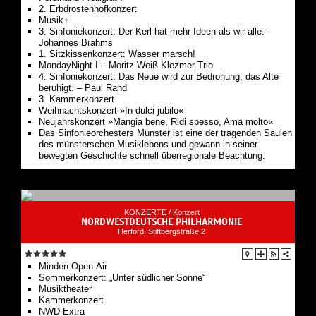
2. Erbdrostenhofkonzert
Musik+
3. Sinfoniekonzert: Der Kerl hat mehr Ideen als wir alle. -
Johannes Brahms
1. Sitzkissenkonzert: Wasser marsch!
MondayNight I – Moritz Weiß Klezmer Trio
4. Sinfoniekonzert: Das Neue wird zur Bedrohung, das Alte
beruhigt. – Paul Rand
3. Kammerkonzert
Weihnachtskonzert »In dulci jubilo«
Neujahrskonzert »Mangia bene, Ridi spesso, Ama molto«
Das Sinfonieorchesters Münster ist eine der tragenden Säulen
des münsterschen Musiklebens und gewann in seiner
bewegten Geschichte schnell überregionale Beachtung.
KONZERTE /
Konzert
NORDWESTDEUTSCHE PHILHARMONIE
Herford, Stiftbergstraße 2
Minden Open-Air
Sommerkonzert: „Unter südlicher Sonne“
Musiktheater
Kammerkonzert
NWD-Extra