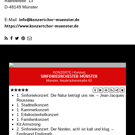
Raesfeldstr. 13
D
-
48149
Münster
E-Mail:
info@konzertchor-muenster.de
https://www.konzertchor-muenster.de
KONZERTE /
Konzert
SINFONIEORCHESTER MÜNSTER
Münster, Neubrückenstraße 63
1. Sinfoniekonzert: Die Natur betrügt uns nie. – Jean-Jacques
Rousseau
1. Stadtteilkonzert
1. Kammerkonzert
1. Erbdrostenhofkonzert
1. Familienkonzert
Kit Armstrong
2. Sinfoniekonzert: Der Norden, ach! ist kalt und klug. –
Ferdinand Freiligrath