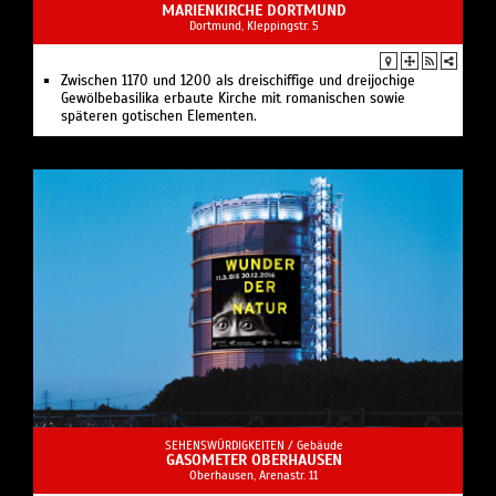
MARIENKIRCHE DORTMUND
Dortmund, Kleppingstr. 5
Zwischen 1170 und 1200 als dreischiffige und dreijochige
Gewölbebasilika erbaute Kirche mit romanischen sowie
späteren gotischen Elementen.
SEHENSWÜRDIGKEITEN /
Gebäude
GASOMETER OBERHAUSEN
Oberhausen, Arenastr. 11