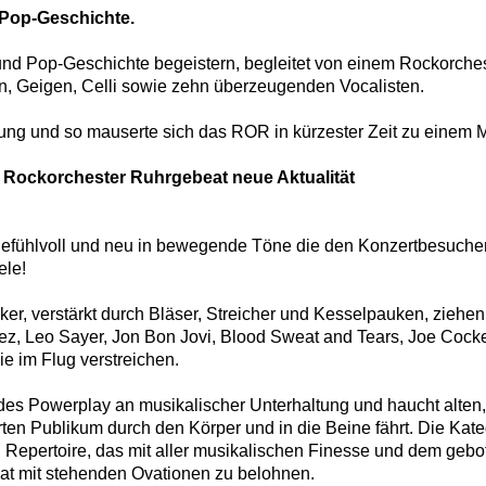
 Pop-Geschichte.
 und Pop-Geschichte begeistern, begleitet von einem Rockorch
, Geigen, Celli sowie zehn überzeugenden Vocalisten.
erung und so mauserte sich das ROR in kürzester Zeit zu einem
 Rockorchester Ruhrgebeat neue Aktualität
gefühlvoll und neu in bewegende Töne die den Konzertbesucher
ele!
, verstärkt durch Bläser, Streicher und Kesselpauken, ziehen 
z, Leo Sayer, Jon Bon Jovi, Blood Sweat and Tears, Joe Cocke
e im Flug verstreichen.
ndes Powerplay an musikalischer Unterhaltung und haucht alten
ten Publikum durch den Körper und in die Beine fährt. Die Kate
in Repertoire, das mit aller musikalischen Finesse und dem g
at mit stehenden Ovationen zu belohnen.