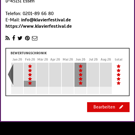
D
-
45131
Essen
Telefon:
0201-89 66 80
E-Mail:
info@klavierfestival.de
https://www.klavierfestival.de
BEWERTUNGSCHRONIK
Dez 25
Jan 26
Feb 26
Mär 26
Apr 26
Mai 26
Jun 26
Jul 26
Aug 26
total
Bearbeiten